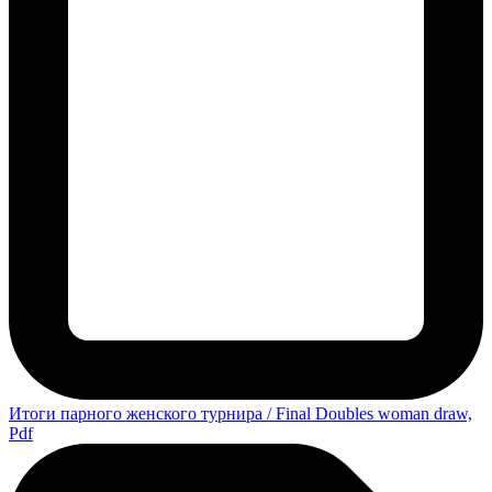
Итоги парного женского турнира / Final Doubles woman draw,
Pdf