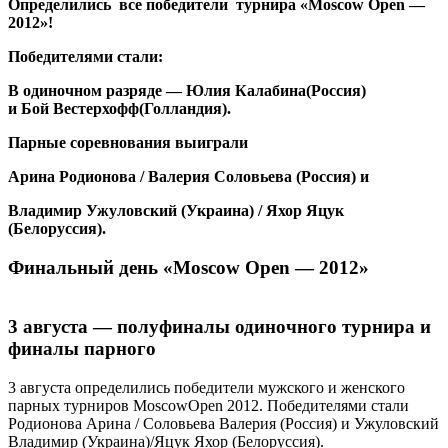
Определились все победители турнира «Moscow Open —
2012»!
Победителями стали:
В одиночном разряде —
Юлия
Калабина(Россия)
и
Бой
Вестерхофф(Голландия).
Парные соревнования выиграли
Арина Родионова /
Валерия
Соловьева (Россия) и
Владимир Ужуловский (Украина) /
Яхор
Яцук
(Белоруссия).
Финальный день «Moscow Open — 2012»
3 августа — полуфиналы одиночного турнира и
финалы парного
3 августа определились победители мужского и женского
парных турниров MoscowOpen 2012. Победителями стали
Родионова Арина / Соловьева Валерия (Россия) и Ужуловский
Владимир (Украина)/Яцук Яхор (Белоруссия).