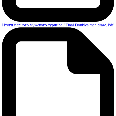
Итоги парного мужского турнира / Final Doubles man draw, Pdf