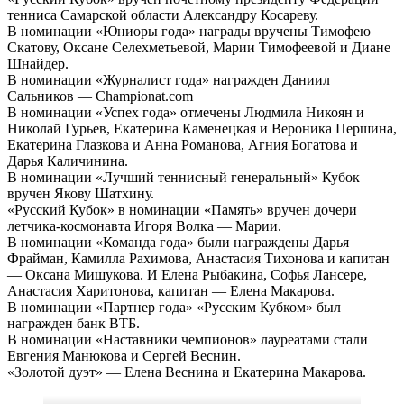
тенниса Самарской области Александру Косареву.
В номинации «Юниоры года» награды вручены Тимофею
Скатову, Оксане Селехметьевой, Марии Тимофеевой и Диане
Шнайдер.
В номинации «Журналист года» награжден Даниил
Сальников — Championat.com
В номинации «Успех года» отмечены Людмила Никоян и
Николай Гурьев, Екатерина Каменецкая и Вероника Першина,
Екатерина Глазкова и Анна Романова, Агния Богатова и
Дарья Каличинина.
В номинации «Лучший теннисный генеральный» Кубок
вручен Якову Шатхину.
«Русский Кубок» в номинации «Память» вручен дочери
летчика-космонавта Игоря Волка — Марии.
В номинации «Команда года» были награждены Дарья
Фрайман, Камилла Рахимова, Анастасия Тихонова и капитан
— Оксана Мишукова. И Елена Рыбакина, Софья Лансере,
Анастасия Харитонова, капитан — Елена Макарова.
В номинации «Партнер года» «Русским Кубком» был
награжден банк ВТБ.
В номинации «Наставники чемпионов» лауреатами стали
Евгения Манюкова и Сергей Веснин.
«Золотой дуэт» — Елена Веснина и Екатерина Макарова.