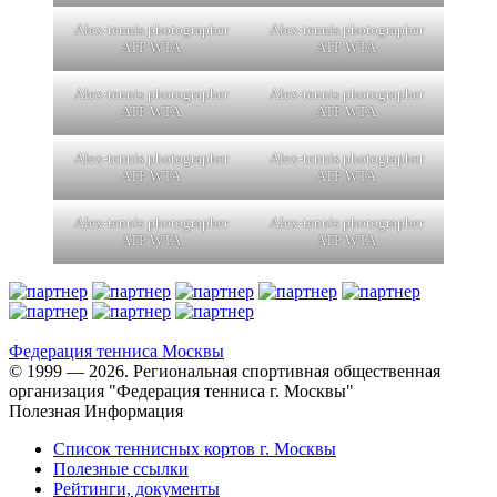
Alex-tennis photographer
Alex-tennis photographer
ATP WTA
ATP WTA
Alex-tennis photographer
Alex-tennis photographer
ATP WTA
ATP WTA
Alex-tennis photographer
Alex-tennis photographer
ATP WTA
ATP WTA
Alex-tennis photographer
Alex-tennis photographer
ATP WTA
ATP WTA
Федерация тенниса
Москвы
© 1999 — 2026. Региональная спортивная общественная
организация "Федерация тенниса г. Москвы"
Полезная Информация
Список теннисных кортов г. Москвы
Полезные ссылки
Рейтинги, документы