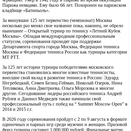
Парижа немцами. Ему было 66 лет. Похоронен на парижском
кладбище «Батиньоль».
За минувшие 125 лет первенство (чемпионат) Москвы
несколько раз менял свое название пока, наконец, не обрело
нынешнее – Открытый турнир по теннису «Летний Кубок
Москвы». Обладая международным профессиональным
статусом, соревнования проходят при поддержке
Департамента спорта города Москвы, Федерации тенниса
Москвы и Федерации тенниса России как турниры категории
МТ РТТ.
За 125 лет истории турнира победителями московского
первенства становились многие известные теннисисты,
внесшие свой вклад в развитие тенниса в России: Эдуард
Негребецкий, Семен Белиц-Гейман, Николай Озеров, Нина
Теплякова, Анна Дмитриева, Ольга Морозова и многие
другие. Сегодняшние лидеры российского тенниса Андрей
Рублев и Даниил Медведев также начинали свой
профессиональный путь с побед на “ Summer Moscow Open” в
2014 и 2015 г.г.
В 2026 году соревнования пройдут с 2 по 9 августа в формате
одиночных и парных игр среди мужчин и женщин. Призовой
фонд турнира составит 1 000 000 рублей. Финальные матчи