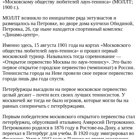
«Московскому обществу любителей лаун-тенниса» (МОЛЛТ;
1900 г.).
МОЛЛТ возникло по инициативе ряда энтузиастов и
размещалось на Петровке, во дворе дома купчихи Обидиной,
Петровка, 26, где ныне находится спортивный комплекс
«Динамо-центр».
Именно здесь, 15 августа 1901 года на кортах «Московского
общества любителей лаун-тенниса» и прошел первый
московский турнир. Называлось тогда соревнование —
«Открытое первенство Москвы по лаун-теннису». Это было
первое открытое городское первенство (чемпионат) в России.
Теннисисты города на Неве провели свое первое первенство
города лишь два года спустя.
Петербуржцы высадили на первое московское первенство
целый десант – почти всех своих лучших теннисистов. У
москвичей же тогда не было игроков, которые могли бы на
равных соперничать с петербуржцами.
Первым победителем московского открытого первенства стал
петербуржец, обрусевший итальянец Амвросий Петрококино.
Петрококино родился в 1876 году в Ростове-на-Дону, а затем
переехал в Петербург для учебы. В 1920 году эмигрировал во
Францию. Умер в 1942 году в Париже во время оккупации